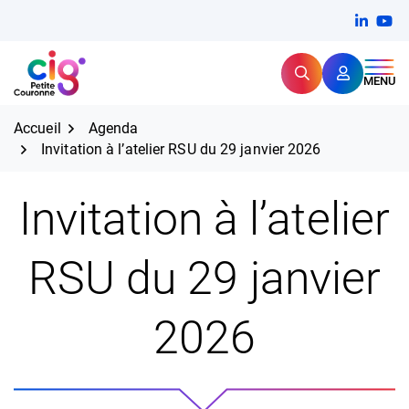
Aller
FERMER
Linkedi
(ouvert
You
(ou
au
contenu
Rechercher
CIG Petite Couronne
MENU
Expertise et proximité pour
les grands défis RH,
CIG Petite Couronne
aujourd'hui et demain.
Accueil
Agenda
Invitation à l’atelier RSU du 29 janvier 2026
Invitation à l’atelier
RSU du 29 janvier
2026