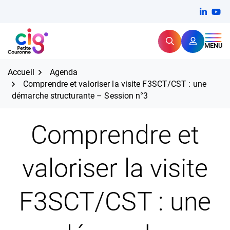
Aller
FERMER
Linkedi
(ouvert
You
(ou
au
contenu
Rechercher
CIG Petite Couronne
MENU
Expertise et proximité pour
les grands défis RH,
CIG Petite Couronne
aujourd'hui et demain.
Accueil
Agenda
Comprendre et valoriser la visite F3SCT/CST : une
démarche structurante – Session n°3
Comprendre et
valoriser la visite
F3SCT/CST : une