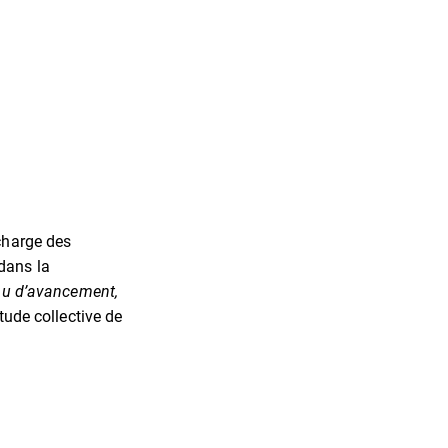
 charge des
dans la
leau d’avancement,
tude collective de