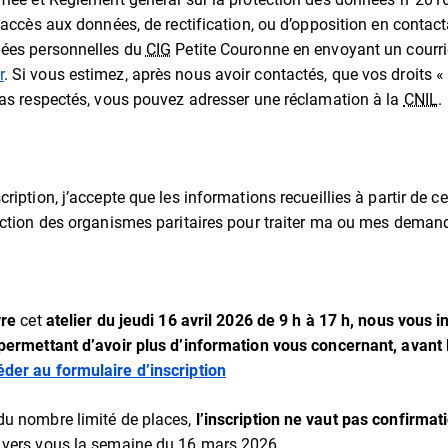
’accès aux données, de rectification, ou d’opposition en contact
nées personnelles du
CIG
Petite Couronne en envoyant un courri
r
. Si vous estimez, après nous avoir contactés, que vos droits «
pas respectés, vous pouvez adresser une réclamation à la
CNIL
.
ription, j’accepte que les informations recueillies à partir de c
ection des organismes paritaires pour traiter ma ou mes dema
vre
cet
atelier du jeudi 16 avril 2026 de 9 h à 17 h, nous vous 
permettant d’avoir plus d’information vous concernant, avant 
der au formulaire d’inscription
u nombre limité de places,
l’inscription ne vaut pas confirmat
 vers vous la semaine du 16 mars 2026.