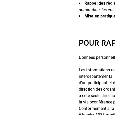
R
appel des règl
nomination, les voie
Mise en pratiqu
POUR RAP
Données personnel
Les informations re
interdépartemental d
d’un participant et 
direction des organ
à cete seule direct
la visioconférence 
Conformément à la r
6 janvier 1978 modi