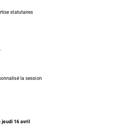
rtise statutaires
h
.
onnalisé la session
 jeudi 16 avril