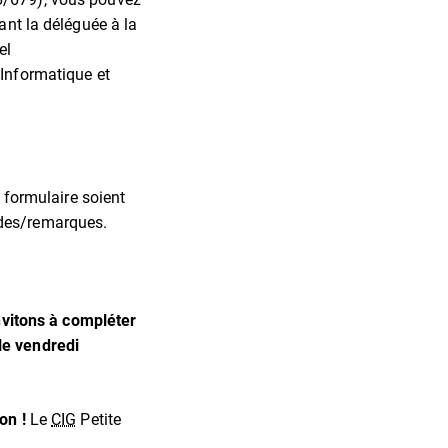
ant la déléguée à la
el
 Informatique et
e formulaire soient
ndes/remarques.
invitons à compléter
le vendredi
ion !
Le
CIG
Petite