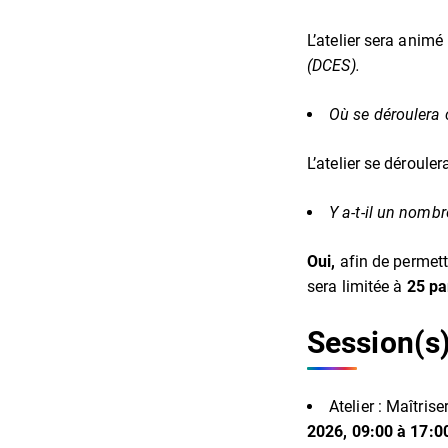
L’atelier sera animé 
(DCES).
Où se déroulera c
L’atelier se déroule
Y a-t-il un nombr
Oui,
afin de permet
sera limitée à
25 pa
Session(s
Atelier : Maîtris
2026, 09:00 à 17:0