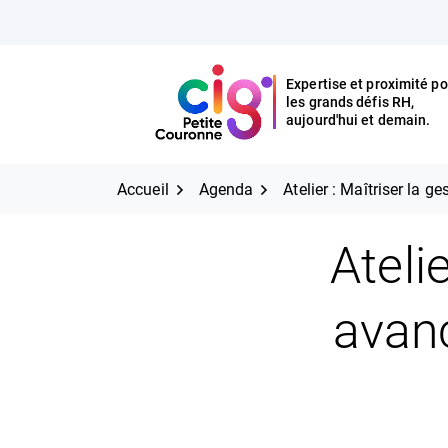
Aller
FERMER
au
contenu
Expertise et proximité po
les grands défis RH,
Expertise et proximité pour
CIG Petite Couronne
aujourd'hui et demain.
les grands défis RH,
CIG Petite Couronne
aujourd'hui et demain.
Accueil
Agenda
Atelier : Maîtriser la 
Ateli
avan