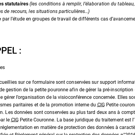
es statutaires
(les conditions à remplir, l’élaboration du tableau
s de recours, les situations particulières…)
e
par l’étude en groupes de travail de différents cas d’avanceme
PEL :
les
cueillies sur ce formulaire sont conservées sur support informat
e gestion de la petite pouronne afin de gérer la pré-inscription 
de gérer l’organisation de la visioconférence concernée. Elles so
ismes paritaires et de la promotion interne du
CIG
Petite couron
ion. Les données sont conservées au plus tard deux ans à compte
par le
CIG
Petite Couronne. La base juridique du traitement est l’i
églementation en matière de protection des données à caractèr
fiée et Règlement général sur la protection des données n°20