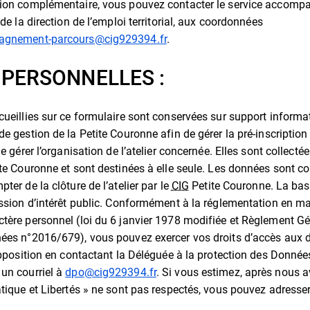
tion complémentaire, vous pouvez contacter le service accom
 de la direction de l’emploi territorial, aux coordonnées
gnement-parcours@cig929394.fr
.
PERSONNELLES :
cueillies sur ce formulaire sont conservées sur support informat
e gestion de la Petite Couronne afin de gérer la pré-inscription 
e gérer l’organisation de l’atelier concernée. Elles sont collectée
te Couronne et sont destinées à elle seule. Les données sont c
ter de la clôture de l’atelier par le
CIG
Petite Couronne. La bas
ission d’intérêt public. Conformément à la réglementation en ma
tère personnel (loi du 6 janvier 1978 modifiée et Règlement Gé
ées n°2016/679), vous pouvez exercer vos droits d’accès aux 
’opposition en contactant la Déléguée à la protection des Donné
un courriel à
dpo@cig929394.fr
. Si vous estimez, après nous a
atique et Libertés » ne sont pas respectés, vous pouvez adresse