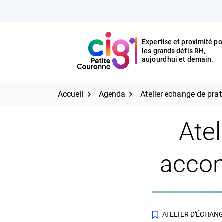
Aller
FERMER
au
contenu
Expertise et proximité po
les grands défis RH,
Expertise et proximité pour
CIG Petite Couronne
aujourd'hui et demain.
les grands défis RH,
CIG Petite Couronne
aujourd'hui et demain.
Accueil
Agenda
Atelier échange de pr
Ate
acco
ATELIER D'ÉCHAN