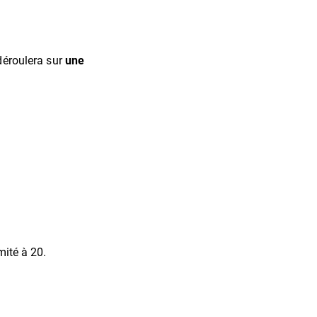
 déroulera sur
une
imité à 20.