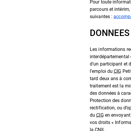
Pour toute informa
parcours et intérim,
suivantes :
accompa
DONNEES 
Les informations re
interdépartemental d
d’un participant et d
l’emploi du
CIG
Peti
tard deux ans à comp
traitement est la m
des données à carac
Protection des donn
rectification, ou d
du
CIG
en envoyant 
vos droits « Inform
la
CNIL
.