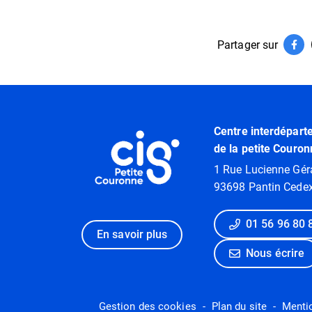
Informati
Partager sur
Par
(ouv
Informations utiles
Centre interdépart
de la petite Couron
1 Rue Lucienne Gér
93698 Pantin Cede
01 56 96 80 
En savoir plus
Nous écrire
Gestion des cookies
Plan du site
Menti