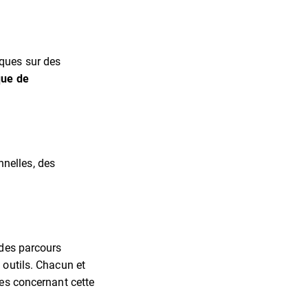
iques sur des
que de
nelles, des
 des parcours
 outils. Chacun et
ées concernant cette