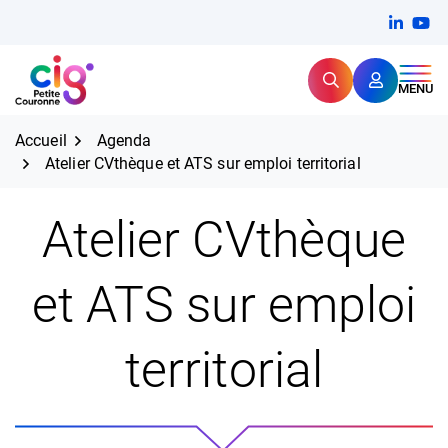
Aller
FERMER
Linkedi
(ouvert
You
(ou
au
contenu
Rechercher
CIG Petite Couronne
MENU
Expertise et proximité pour
les grands défis RH,
CIG Petite Couronne
aujourd'hui et demain.
Accueil
Agenda
Atelier CVthèque et ATS sur emploi territorial
Atelier CVthèque
et ATS sur emploi
territorial