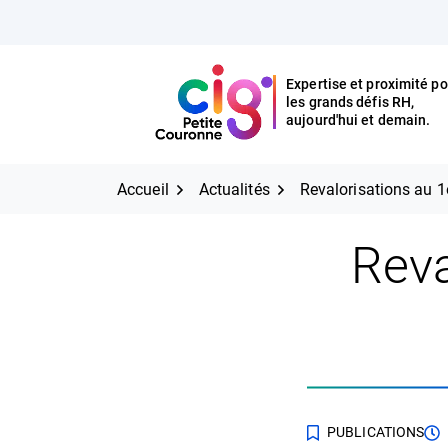
Aller
FERMER
au
contenu
Expertise et proximité po
les grands défis RH,
Expertise et proximité pour
CIG Petite Couronne
aujourd'hui et demain.
les grands défis RH,
CIG Petite Couronne
aujourd'hui et demain.
Accueil
Actualités
Revalorisations au 1
Reva
PUBLICATIONS