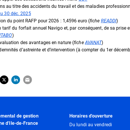
ons au titre des accidents du travail et des maladies profession
 du 30 déc. 2025
tion du point RAFP pour 2026 : 1,4596 euro (
fiche
READDI
)
tarif du forfait annuel Navigo et, par conséquent, de sa prise 
ITABO
)
valuation des avantages en nature (
fiche
AVANAT
)
emnités d’astreinte et d’intervention (à compter du 1er décem
tager sur Facebook
erture dans un nouvel onglet)
Partager sur X (Twitter)
(ouverture dans un nouvel onglet)
Partager sur LinkedIn
(ouverture dans un nouvel onglet)
Partager par e-mail
(ouverture dans un nouvel onglet)
emental de gestion
Horaires d'ouverture
ne d'Ile-de-France
Du lundi au vendredi