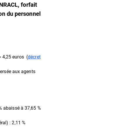
CNRACL, forfait
ion du personnel
 4,25 euros (
décret
 versée aux agents
 % abaissé à 37,65 %
ral) : 2,11 %