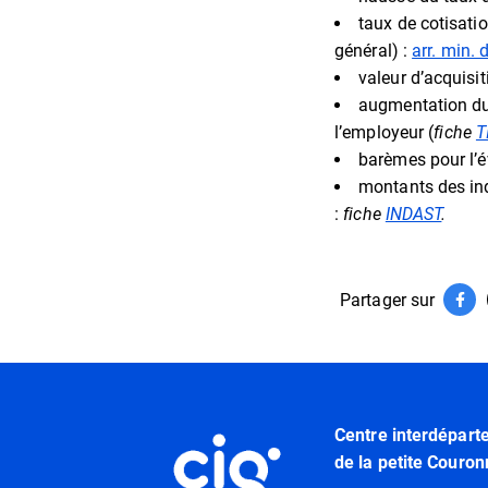
taux de cotisati
général) :
arr. min.
valeur d’acquisi
augmentation du 
l’employeur (
fiche
T
barèmes pour l’é
montants des ind
:
fiche
INDAST
.
Partager sur
Par
(ouv
Informations utiles
Centre interdépart
de la petite Couron