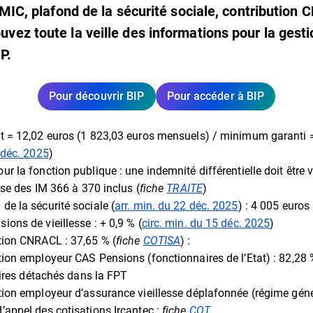
SMIC, plafond de la sécurité sociale, contribution 
ez toute la veille des informations pour la gest
IP.
Pour découvrir BIP
Pour accéder à BIP
t = 12,02 euros (1 823,03 euros mensuels) / minimum garanti =
déc. 2025
)
pour la fonction publique : une indemnité différentielle doit être
se des IM 366 à 370 inclus (
fiche
TRAITE
)
de la sécurité sociale (
arr. min. du 22 déc. 2025
) : 4 005 euros
ons de vieillesse : + 0,9 % (
circ. min. du 15 déc. 2025
)
tion CNRACL : 37,65 % (
fiche
COTISA
) :
tion employeur CAS Pensions (fonctionnaires de l’Etat) : 82,28
ires détachés dans la FPT
tion employeur d’assurance vieillesse déplafonnée (régime géné
’appel des cotisations Ircantec :
fiche
COT