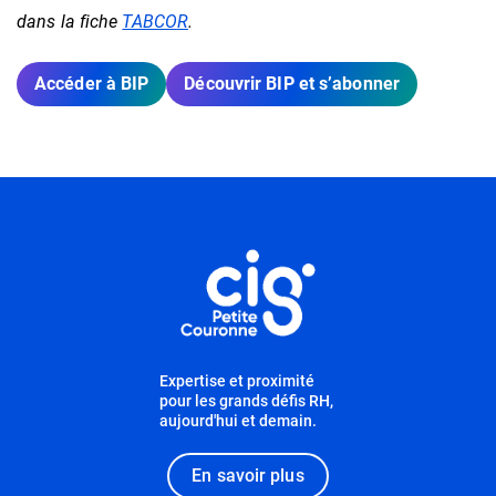
dans la fiche
TABCO
R
.
Accéder à BIP
Découvrir BIP et s’abonner
Informations utiles
Expertise et proximité
pour les grands défis RH,
aujourd'hui et demain.
En savoir plus