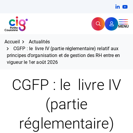
Aller
FERMER
Linkedi
(ouvert
You
(ou
au
contenu
Rechercher
CIG Petite Couronne
MENU
Expertise et proximité pour
les grands défis RH,
CIG Petite Couronne
aujourd'hui et demain.
Accueil
Actualités
CGFP : le livre IV (partie réglementaire) relatif aux
principes d’organisation et de gestion des RH entre en
vigueur le 1er août 2026
CGFP : le livre IV
(partie
réglementaire)