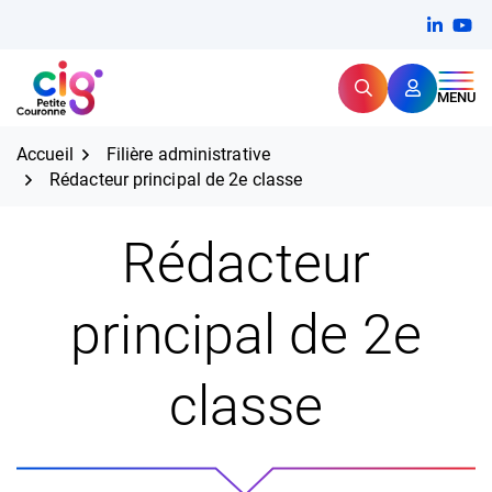
Aller
FERMER
Linkedi
(ouvert
You
(ou
au
contenu
Rechercher
CIG Petite Couronne
MENU
Expertise et proximité pour
les grands défis RH,
CIG Petite Couronne
aujourd'hui et demain.
Accueil
Filière administrative
Rédacteur principal de 2e classe
Rédacteur
principal de 2e
classe