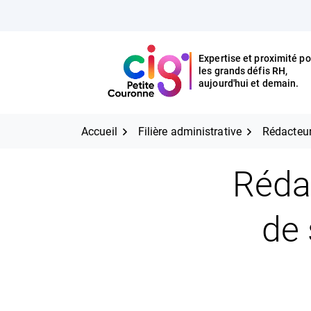
Aller
FERMER
au
contenu
Expertise et proximité po
les grands défis RH,
Expertise et proximité pour
CIG Petite Couronne
aujourd'hui et demain.
les grands défis RH,
CIG Petite Couronne
aujourd'hui et demain.
Accueil
Filière administrative
Rédacteur
Rédac
de 