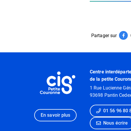
Partager sur
Par
(ouv
Informations utiles
Centre interdépart
de la petite Couron
1 Rue Lucienne Gér
93698 Pantin Cede
01 56 96 80 
En savoir plus
Nous écrire