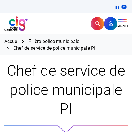
Aller
FERMER
Linkedi
(ouvert
You
(ou
au
contenu
Rechercher
CIG Petite Couronne
MENU
Expertise et proximité pour
les grands défis RH,
CIG Petite Couronne
aujourd'hui et demain.
Accueil
Filière police municipale
Chef de service de police municipale PI
Chef de service de
police municipale
PI