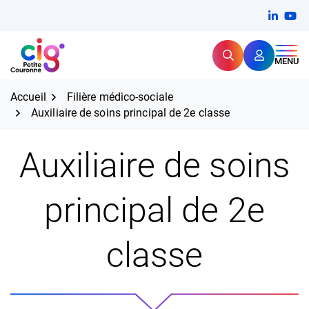
Aller
FERMER
Linkedi
(ouvert
You
(ou
au
contenu
Rechercher
CIG Petite Couronne
MENU
Expertise et proximité pour
les grands défis RH,
CIG Petite Couronne
aujourd'hui et demain.
Accueil
Filière médico-sociale
Auxiliaire de soins principal de 2e classe
Auxiliaire de soins
principal de 2e
classe