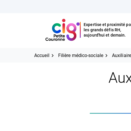
Aller
FERMER
au
contenu
Expertise et proximité po
les grands défis RH,
Expertise et proximité pour
CIG Petite Couronne
aujourd'hui et demain.
les grands défis RH,
CIG Petite Couronne
aujourd'hui et demain.
Accueil
Filière médico-sociale
Auxiliair
Aux