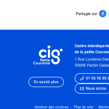
Partager sur
Par
(ouv
Informations utiles
Centre interdépart
de la petite Couron
1 Rue Lucienne Gér
93698 Pantin Cede
01 56 96 80 
En savoir plus
Nous écrire
Gestion des cookies
Plan du site
Menti