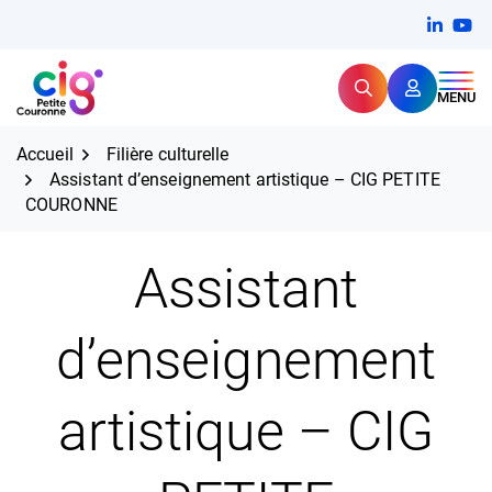
Aller
FERMER
Linkedi
(ouvert
You
(ou
au
contenu
Rechercher
CIG Petite Couronne
MENU
Expertise et proximité pour
les grands défis RH,
CIG Petite Couronne
aujourd'hui et demain.
Accueil
Filière culturelle
Assistant d’enseignement artistique – CIG PETITE
COURONNE
Assistant
d’enseignement
artistique – CIG