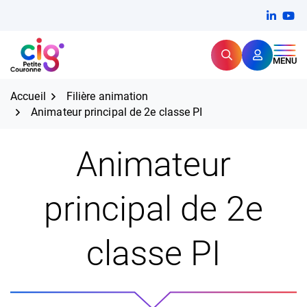
Aller
FERMER
Linkedi
(ouvert
You
(ou
au
contenu
Rechercher
CIG Petite Couronne
MENU
Expertise et proximité pour
les grands défis RH,
CIG Petite Couronne
aujourd'hui et demain.
Accueil
Filière animation
Animateur principal de 2e classe PI
Animateur
principal de 2e
classe PI