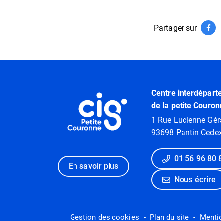
Partager sur
Par
(ouv
Informations utiles
Centre interdépart
de la petite Couron
1 Rue Lucienne Gér
93698 Pantin Cede
01 56 96 80 
En savoir plus
Nous écrire
Gestion des cookies
Plan du site
Menti