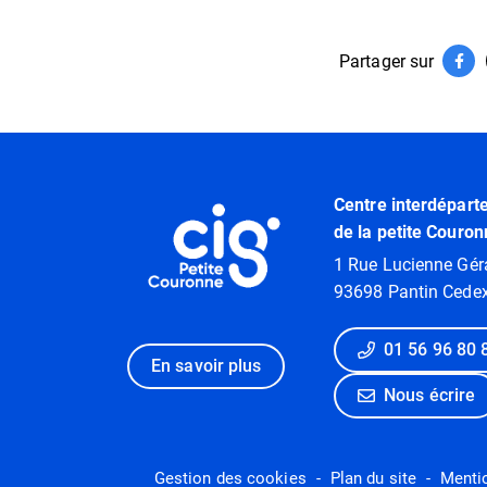
Partager sur
Par
(ouv
Informations utiles
Centre interdépart
de la petite Couron
1 Rue Lucienne Gér
93698 Pantin Cede
01 56 96 80 
En savoir plus
Nous écrire
Gestion des cookies
Plan du site
Menti