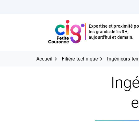
Aller
FERMER
au
contenu
Expertise et proximité po
les grands défis RH,
Expertise et proximité pour
CIG Petite Couronne
aujourd'hui et demain.
les grands défis RH,
CIG Petite Couronne
aujourd'hui et demain.
Accueil
Filière technique
Ingénieurs ter
Ingé
e