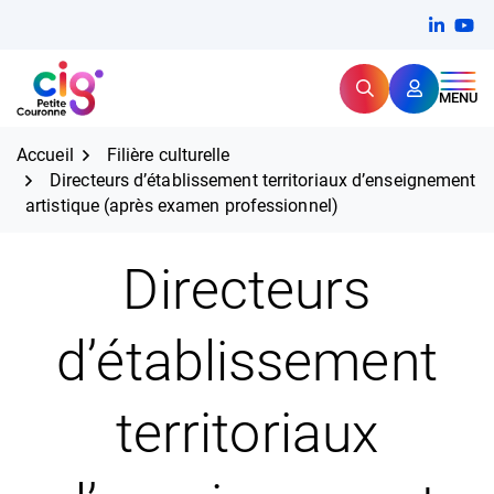
Aller
FERMER
Linkedi
(ouvert
You
(ou
au
contenu
Rechercher
CIG Petite Couronne
MENU
Expertise et proximité pour
les grands défis RH,
CIG Petite Couronne
aujourd'hui et demain.
Accueil
Filière culturelle
Directeurs d’établissement territoriaux d’enseignement
artistique (après examen professionnel)
Directeurs
d’établissement
territoriaux