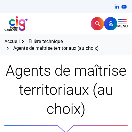
Aller
FERMER
Linkedi
(ouvert
You
(ou
au
contenu
Rechercher
CIG Petite Couronne
MENU
Expertise et proximité pour
les grands défis RH,
CIG Petite Couronne
aujourd'hui et demain.
Accueil
Filière technique
Agents de maîtrise territoriaux (au choix)
Agents de maîtrise
territoriaux (au
choix)