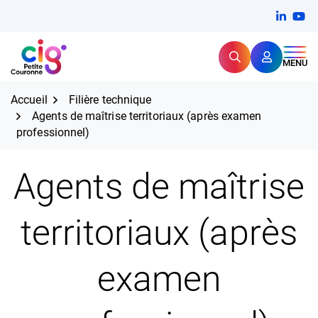
Aller
FERMER
Linkedi
(ouvert
You
(ou
au
contenu
Rechercher
CIG Petite Couronne
MENU
Expertise et proximité pour
les grands défis RH,
CIG Petite Couronne
aujourd'hui et demain.
Accueil
Filière technique
Agents de maîtrise territoriaux (après examen
professionnel)
Agents de maîtrise
territoriaux (après
examen