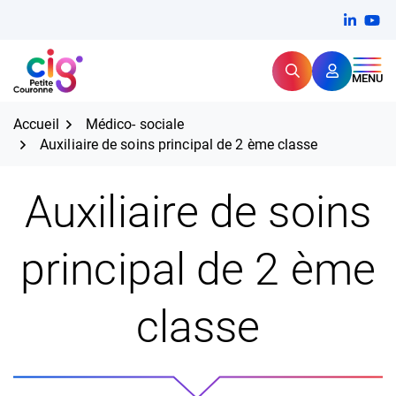
Aller
FERMER
Linkedi
(ouvert
You
(ou
au
contenu
Rechercher
CIG Petite Couronne
MENU
Expertise et proximité pour
les grands défis RH,
CIG Petite Couronne
aujourd'hui et demain.
Accueil
Médico- sociale
Auxiliaire de soins principal de 2 ème classe
Auxiliaire de soins
principal de 2 ème
classe