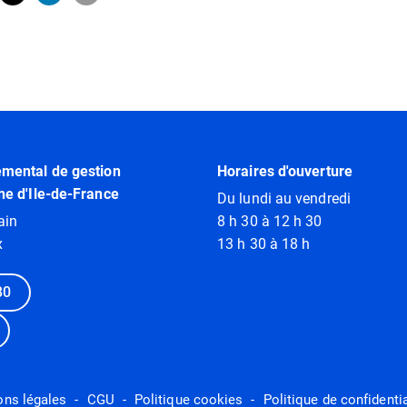
emental de gestion
Horaires d'ouverture
ne d'Ile-de-France
Du lundi au vendredi
ain
8 h 30 à 12 h 30
x
13 h 30 à 18 h
80
ons légales
CGU
Politique cookies
Politique de confidentia