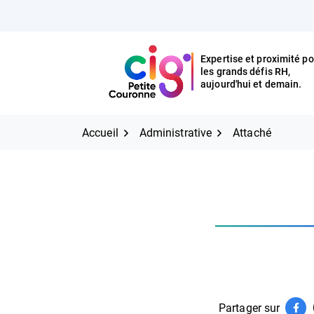
Aller
FERMER
au
contenu
Expertise et proximité po
les grands défis RH,
Expertise et proximité pour
CIG Petite Couronne
aujourd'hui et demain.
les grands défis RH,
CIG Petite Couronne
aujourd'hui et demain.
Accueil
Administrative
Attaché
Partager sur
Par
(ouv