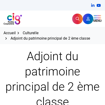
Aller
FERMER
Linkedi
(ouvert
You
(ou
au
contenu
Rechercher
CIG Petite Couronne
MENU
Expertise et proximité pour
les grands défis RH,
CIG Petite Couronne
aujourd'hui et demain.
Accueil
Culturelle
Adjoint du patrimoine principal de 2 ème classe
Adjoint du
patrimoine
principal de 2 ème
classe