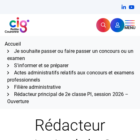
Aller
FERMER
Linkedi
(ouvert
You
(ou
au
contenu
Rechercher
CIG Petite Couronne
MENU
Expertise et proximité pour
les grands défis RH,
CIG Petite Couronne
aujourd'hui et demain.
Accueil
Je souhaite passer ou faire passer un concours ou un
examen
S'informer et se préparer
Actes administratifs relatifs aux concours et examens
professionnels
Filière administrative
Rédacteur principal de 2e classe PI, session 2026 –
Ouverture
Rédacteur