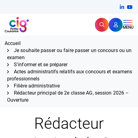
Aller
FERMER
Linkedi
(ouvert
You
(ou
au
contenu
Rechercher
CIG Petite Couronne
MENU
Expertise et proximité pour
les grands défis RH,
CIG Petite Couronne
aujourd'hui et demain.
Accueil
Je souhaite passer ou faire passer un concours ou un
examen
S'informer et se préparer
Actes administratifs relatifs aux concours et examens
professionnels
Filière administrative
Rédacteur principal de 2e classe AG, session 2026 –
Ouverture
Rédacteur