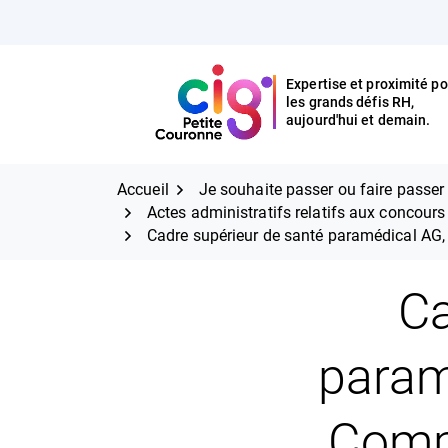
Aller
FERMER
au
contenu
Expertise et proximité po
les grands défis RH,
Expertise et proximité pour
CIG Petite Couronne
aujourd'hui et demain.
les grands défis RH,
CIG Petite Couronne
aujourd'hui et demain.
Accueil
Je souhaite passer ou faire passe
Actes administratifs relatifs aux concour
Cadre supérieur de santé paramédical AG,
Ca
param
Compo