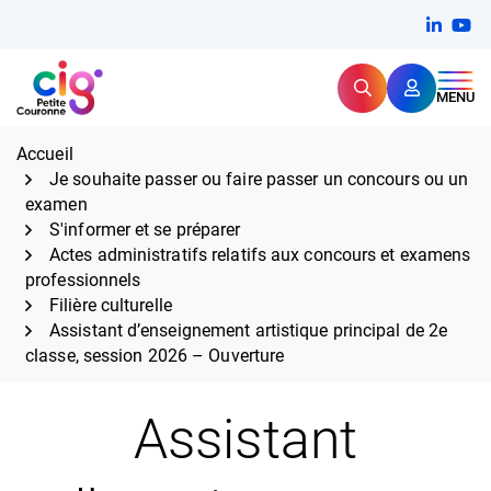
Aller
FERMER
Linkedi
(ouvert
You
(ou
au
contenu
Rechercher
CIG Petite Couronne
MENU
Expertise et proximité pour
les grands défis RH,
CIG Petite Couronne
aujourd'hui et demain.
Accueil
Je souhaite passer ou faire passer un concours ou un
examen
S'informer et se préparer
Actes administratifs relatifs aux concours et examens
professionnels
Filière culturelle
Assistant d’enseignement artistique principal de 2e
classe, session 2026 – Ouverture
Assistant