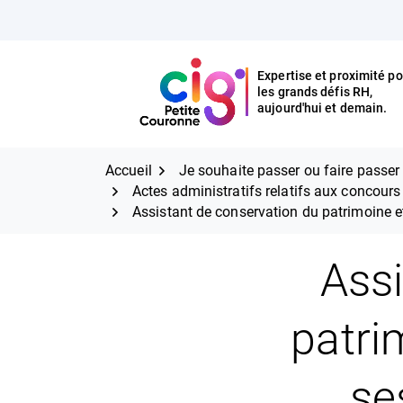
Aller
FERMER
au
contenu
Expertise et proximité po
les grands défis RH,
Expertise et proximité pour
CIG Petite Couronne
aujourd'hui et demain.
les grands défis RH,
CIG Petite Couronne
aujourd'hui et demain.
Accueil
Je souhaite passer ou faire passe
Actes administratifs relatifs aux concour
Assistant de conservation du patrimoine e
Assi
patri
se