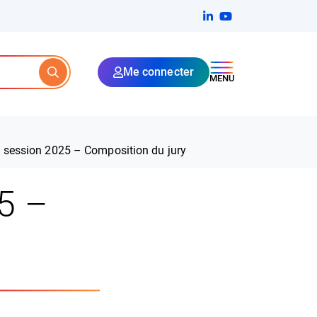
Linkedin
(ouverture dans un no
YouTube
(ouverture dans u
Me connecter
Rechercher
MENU
 session 2025 – Composition du jury
5 –