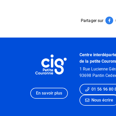
Partager sur
Par
(ouv
Informations utiles
Centre interdépart
de la petite Couron
1 Rue Lucienne Gér
93698 Pantin Cede
01 56 96 80 
En savoir plus
Nous écrire