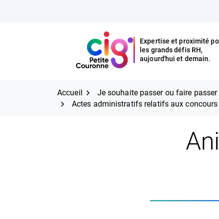
Aller
FERMER
au
contenu
Expertise et proximité po
les grands défis RH,
Expertise et proximité pour
CIG Petite Couronne
aujourd'hui et demain.
les grands défis RH,
CIG Petite Couronne
aujourd'hui et demain.
Accueil
Je souhaite passer ou faire passe
Actes administratifs relatifs aux concour
An