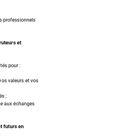
rs professionnels
ruteurs et
tés pour :
 vos valeurs et vos
és ;
ble aux échanges
t futurs en