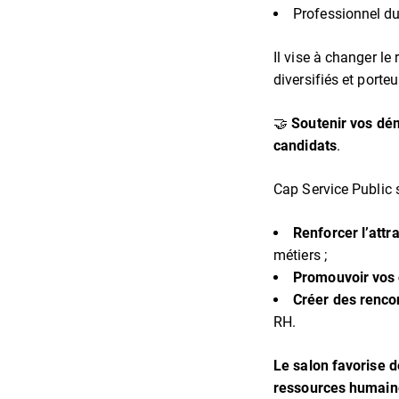
Professionnel du
Il vise à changer le
diversifiés et porte
🤝
Soutenir vos dém
candidats
.
Cap Service Public s
Renforcer l’attra
métiers ;
Promouvoir vos 
Créer des renco
RH.
Le salon favorise d
ressources humain