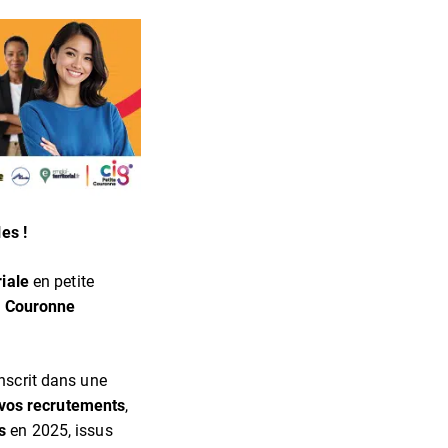
es !
riale
en petite
e Couronne
inscrit dans une
 vos recrutements
,
s
en 2025, issus