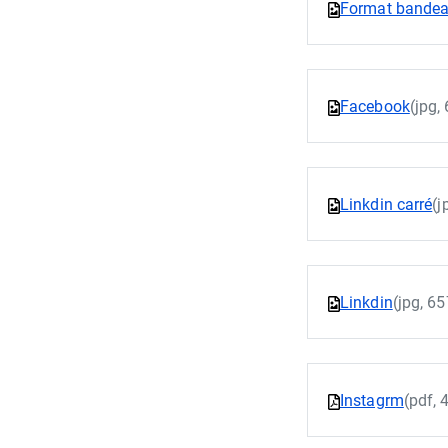
Format bande
Facebook
(jpg,
Linkdin carré
(j
Linkdin
(jpg, 6
Instagrm
(pdf, 