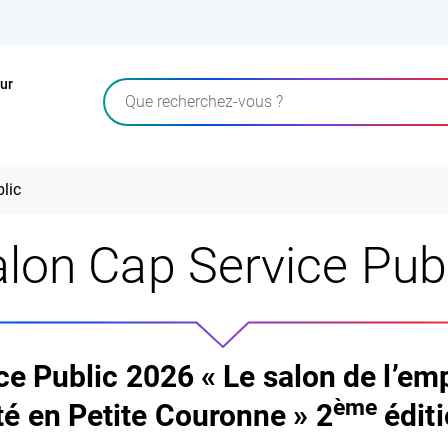
ur
Rechercher
lic
lon Cap Service Pub
e Public 2026 « Le salon de l’emp
ème
vité en Petite Couronne »
2
éditi