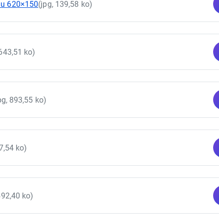
au 620×150
(jpg, 139,58 ko)
 643,51 ko)
pg, 893,55 ko)
57,54 ko)
492,40 ko)