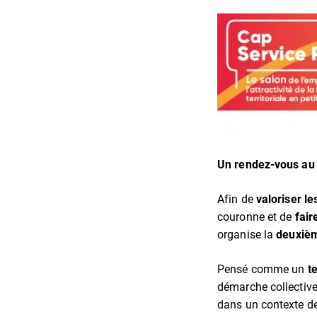
Un rendez-vous au se
Afin de
valoriser le
couronne et de
fair
organise la
deuxièm
Pensé comme un
t
démarche collective
dans un contexte d