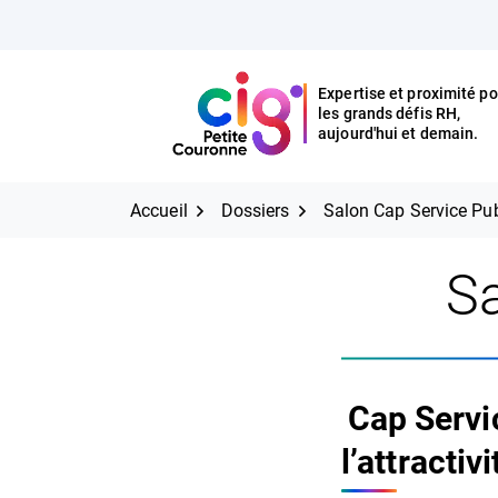
Aller
FERMER
au
contenu
Expertise et proximité po
les grands défis RH,
Expertise et proximité pour
CIG Petite Couronne
aujourd'hui et demain.
les grands défis RH,
CIG Petite Couronne
aujourd'hui et demain.
Accueil
Dossiers
Salon Cap Service Pub
Sa
Cap Servic
l’attracti