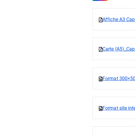
Affiche A3 Cap
Carte (A5)_Cap
Format 300×5
Format site in