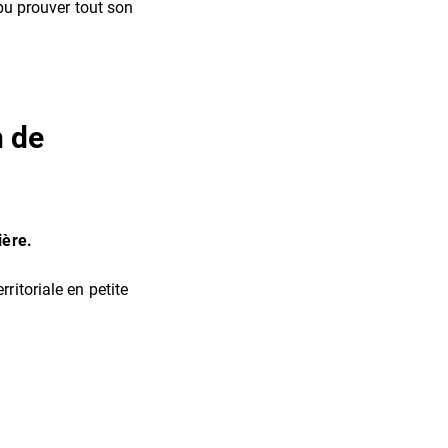
 pu prouver tout son
n de
ière.
ritoriale en petite