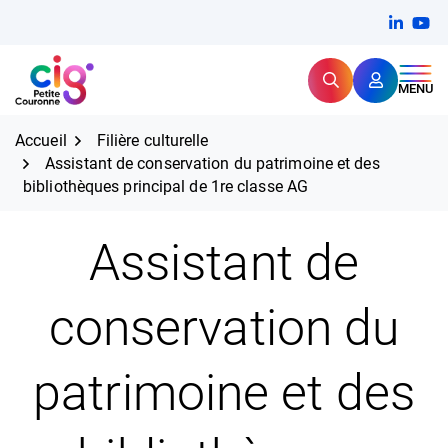
Aller
FERMER
Linkedi
(ouvert
You
(ou
au
contenu
Rechercher
CIG Petite Couronne
MENU
Expertise et proximité pour
les grands défis RH,
CIG Petite Couronne
aujourd'hui et demain.
Accueil
Filière culturelle
Assistant de conservation du patrimoine et des
bibliothèques principal de 1re classe AG
Assistant de
conservation du
patrimoine et des