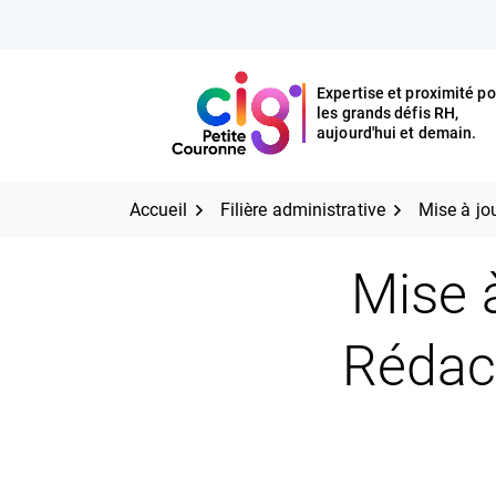
Aller
FERMER
au
contenu
Expertise et proximité po
les grands défis RH,
Expertise et proximité pour
CIG Petite Couronne
aujourd'hui et demain.
les grands défis RH,
CIG Petite Couronne
aujourd'hui et demain.
Accueil
Filière administrative
Mise à jou
Mise à
Rédact