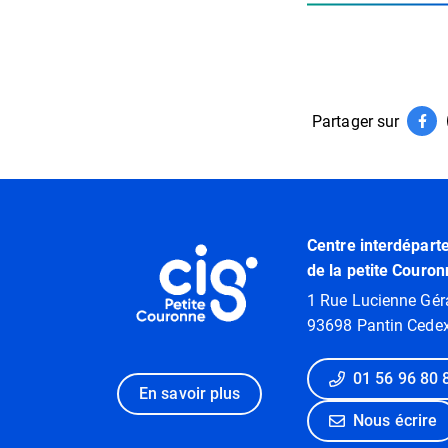
Partager sur
Par
(ouv
Informations utiles
Centre interdépart
de la petite Couron
1 Rue Lucienne Gér
93698 Pantin Cede
01 56 96 80 
En savoir plus
Nous écrire