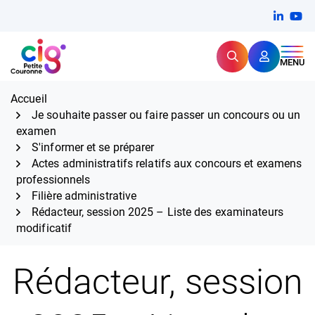
Aller
FERMER
Linkedi
(ouvert
You
(ou
au
contenu
Rechercher
CIG Petite Couronne
MENU
Expertise et proximité pour
les grands défis RH,
CIG Petite Couronne
aujourd'hui et demain.
Accueil
Je souhaite passer ou faire passer un concours ou un
examen
S'informer et se préparer
Actes administratifs relatifs aux concours et examens
professionnels
Filière administrative
Rédacteur, session 2025 – Liste des examinateurs
modificatif
Rédacteur, session