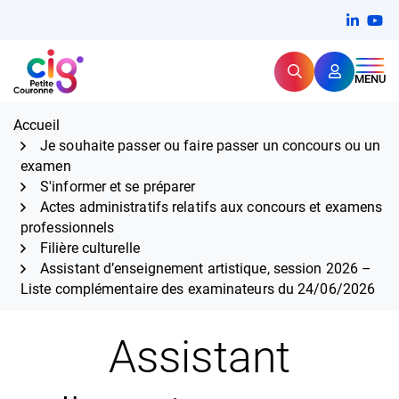
Aller
FERMER
Linkedi
(ouvert
You
(ou
au
contenu
Rechercher
CIG Petite Couronne
MENU
Expertise et proximité pour
les grands défis RH,
CIG Petite Couronne
aujourd'hui et demain.
Accueil
Je souhaite passer ou faire passer un concours ou un
examen
S'informer et se préparer
Actes administratifs relatifs aux concours et examens
professionnels
Filière culturelle
Assistant d’enseignement artistique, session 2026 –
Liste complémentaire des examinateurs du 24/06/2026
Assistant