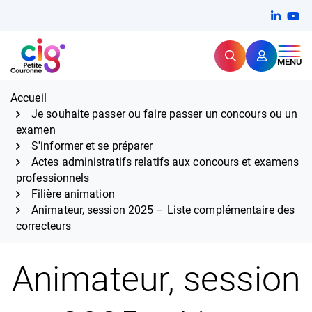
Aller
FERMER
Linkedi
(ouvert
You
(ou
au
contenu
Rechercher
CIG Petite Couronne
MENU
Expertise et proximité pour
les grands défis RH,
CIG Petite Couronne
aujourd'hui et demain.
Accueil
Je souhaite passer ou faire passer un concours ou un
examen
S'informer et se préparer
Actes administratifs relatifs aux concours et examens
professionnels
Filière animation
Animateur, session 2025 – Liste complémentaire des
correcteurs
Animateur, session